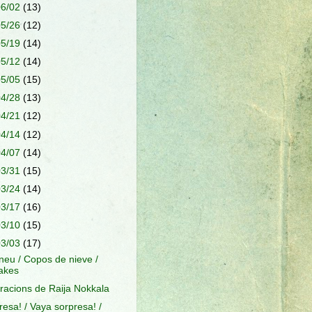
06/02
(13)
05/26
(12)
05/19
(14)
05/12
(14)
05/05
(15)
04/28
(13)
04/21
(12)
04/14
(12)
04/07
(14)
03/31
(15)
03/24
(14)
03/17
(16)
03/10
(15)
03/03
(17)
neu / Copos de nieve /
akes
stracions de Raija Nokkala
resa! / Vaya sorpresa! /