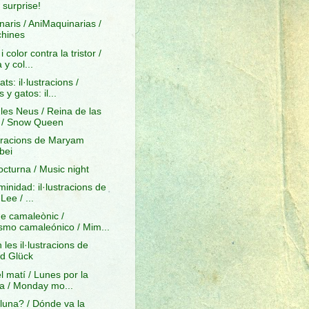
 surprise!
aris / AniMaquinarias /
hines
 color contra la tristor /
 y col...
ts: il·lustracions /
 y gatos: il...
les Neus / Reina de las
 / Snow Queen
stracions de Maryam
bei
cturna / Music night
minidad: il·lustracions de
Lee / ...
e camaleònic /
smo camaleónico / Mim...
les il·lustracions de
d Glück
el matí / Lunes por la
 / Monday mo...
lluna? / Dónde va la