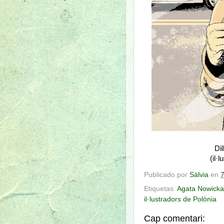
Dil
(il·l
Publicado por
Sàlvia
en
7
Etiquetas:
Agata Nowicka
il·lustradors de Polònia
Cap comentari: