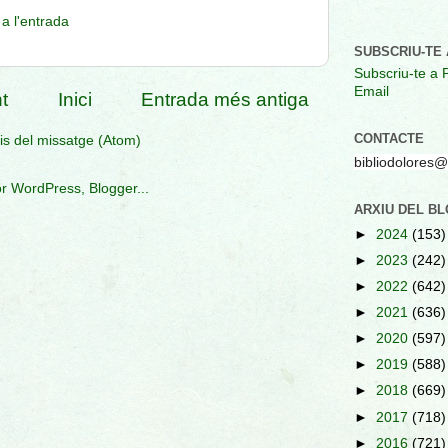
a l'entrada
SUBSCRIU-TE 
Subscriu-te a 
Email
t
Inici
Entrada més antiga
CONTACTE
s del missatge (Atom)
bibliodolores
ARXIU DEL B
►
2024
(153)
►
2023
(242)
►
2022
(642)
►
2021
(636)
►
2020
(597)
►
2019
(588)
►
2018
(669)
►
2017
(718)
►
2016
(721)