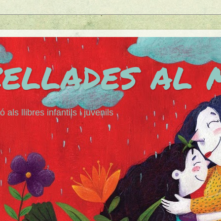
zellades al
ó als llibres infantils i juvenils