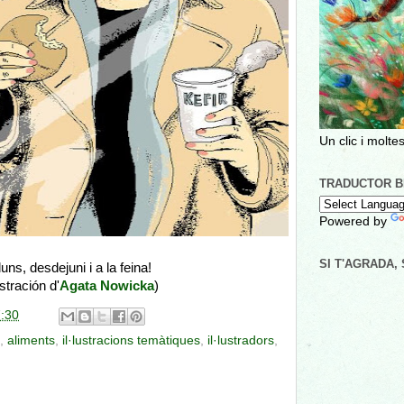
Un clic i moltes
TRADUCTOR B
Powered by
SI T'AGRADA,
luns, desdejuni i a la feina!
ustración d'
Agata Nowicka
)
:30
,
aliments
,
il·lustracions temàtiques
,
il·lustradors
,