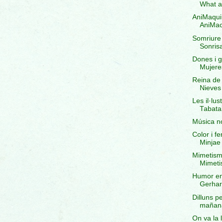
What a
AniMaquin
AniMac
Somriure i
Sonrisa
Dones i ga
Mujeres
Reina de 
Nieves
Les il·lu
Tabata
Música no
Color i fe
Minjae 
Mimetism
Mimeti
Humor en 
Gerhar
Dilluns p
mañana
On va la 