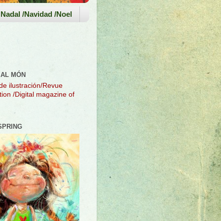
Nadal /Navidad /Noel
 AL MÓN
 de ilustración/Revue
ration /Digital magazine of
SPRING